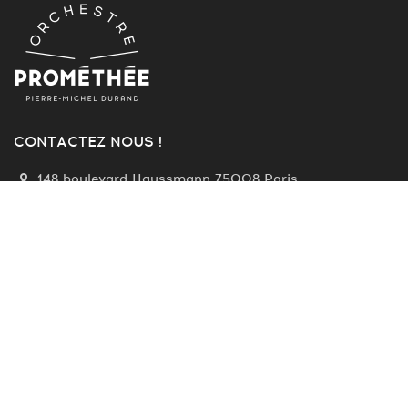
CONTACTEZ NOUS !
148 boulevard Haussmann 75008 Paris
contact@orchestrepromethee.eu
FB : OrchestrePromethee
Présidente d’Honneur :
Eve Ruggieri
Président :
Cédric Marc
Directeur musical :
Pierre-Michel Durand
FB : Prometheeprod