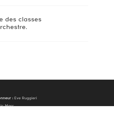
e des classes
rchestre.
onneur :
Eve Ruggieri
ic Marc
al :
Pierre-Michel Durand