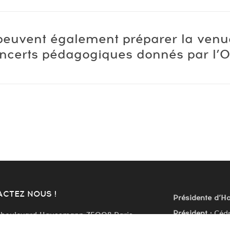
 peuvent également préparer la venu
ncerts pédagogiques donnés par l’O
CTEZ NOUS !
Présidente d’H
Président :
Cédr
 boulevard Haussmann 75008 Paris
Directeur music