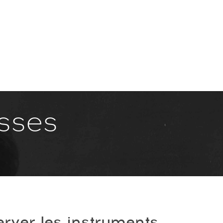
Online Conducting lessons
Contact
asses
erver les instruments