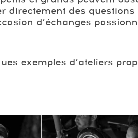
scène
er directement des questions
ccasion d’échanges passionna
ues exemples d’ateliers prop