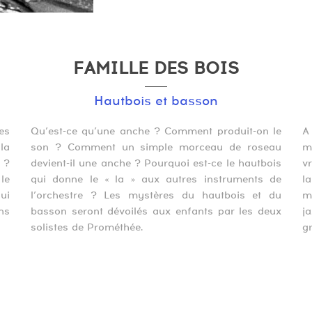
FAMILLE DES BOIS
Hautbois et basson
es
Qu’est-ce qu’une anche ? Comment produit-on le
A
la
son ? Comment un simple morceau de roseau
m
 ?
devient-il une anche ? Pourquoi est-ce le hautbois
v
le
qui donne le « la » aux autres instruments de
l
ui
l’orchestre ? Les mystères du hautbois et du
m
ns
basson seront dévoilés aux enfants par les deux
j
solistes de Prométhée.
g